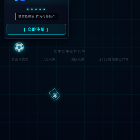
路
程
径
序
登
匿名
0x80070002
错
录
误
方
代
法
码
登
匿名
录
用
户
最可能的原因:
指定的目录或文件在 Web 服务器上不存在。
URL 拼写错误。
某个自定义筛选器或模块(如 URLScan)限制了对该文件的访
问。
可尝试的操作: