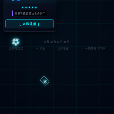
路
程
径
序
登
匿名
0x80070002
错
录
误
方
代
法
码
登
匿名
录
用
户
最可能的原因:
指定的目录或文件在 Web 服务器上不存在。
URL 拼写错误。
某个自定义筛选器或模块(如 URLScan)限制了对该文件的访
问。
可尝试的操作: