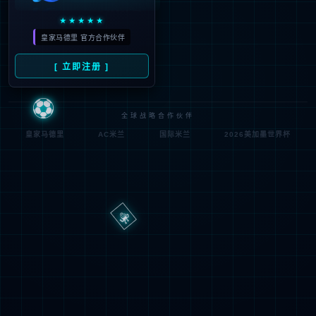
路
程
径
序
登
匿名
0x80070002
错
录
误
方
代
法
码
登
匿名
录
用
户
最可能的原因:
指定的目录或文件在 Web 服务器上不存在。
URL 拼写错误。
某个自定义筛选器或模块(如 URLScan)限制了对该文件的访
问。
可尝试的操作: