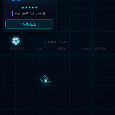
路
程
径
序
登
匿名
0x80070002
错
录
误
方
代
法
码
登
匿名
录
用
户
最可能的原因:
指定的目录或文件在 Web 服务器上不存在。
URL 拼写错误。
某个自定义筛选器或模块(如 URLScan)限制了对该文件的访
问。
可尝试的操作: