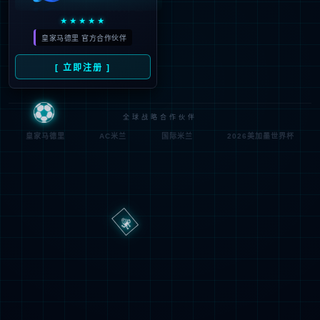
路
程
径
序
登
匿名
0x80070002
错
录
误
方
代
法
码
登
匿名
录
用
户
最可能的原因:
指定的目录或文件在 Web 服务器上不存在。
URL 拼写错误。
某个自定义筛选器或模块(如 URLScan)限制了对该文件的访
问。
可尝试的操作: