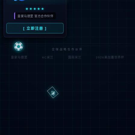
路
程
径
序
登
匿名
0x80070002
错
录
误
方
代
法
码
登
匿名
录
用
户
最可能的原因:
指定的目录或文件在 Web 服务器上不存在。
URL 拼写错误。
某个自定义筛选器或模块(如 URLScan)限制了对该文件的访
问。
可尝试的操作: