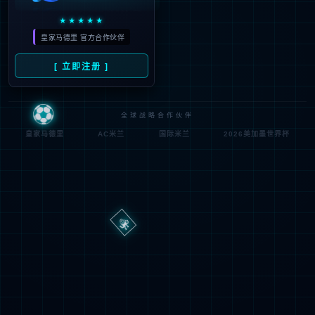
路
程
径
序
登
匿名
0x80070002
错
录
误
方
代
法
码
登
匿名
录
用
户
最可能的原因:
指定的目录或文件在 Web 服务器上不存在。
URL 拼写错误。
某个自定义筛选器或模块(如 URLScan)限制了对该文件的访
问。
可尝试的操作: